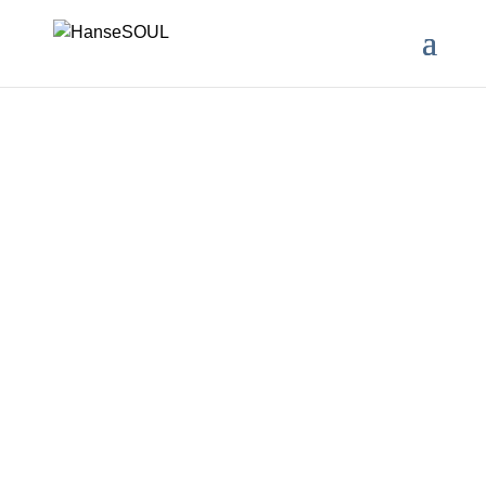
Impressum
Maike Mallison
hanseSOUL
Große Rainstraße 41
c/o Pilatesstudio Altona
22765 Hamburg
Kontakt
0155 – 615 326 44
E-Mail: maike@hansesoul.de