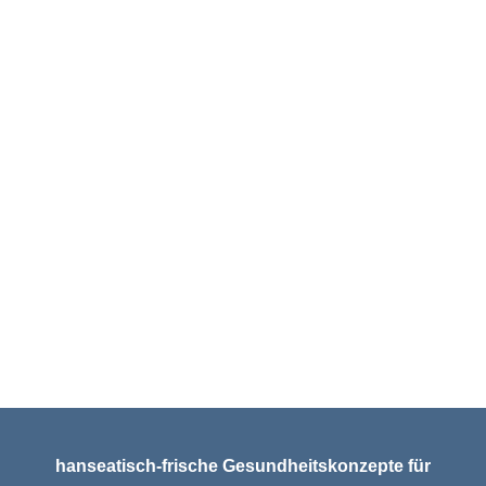
Foto von
Jack Finnigan
auf
Unsplash
Foto von
Jake Nackos
auf
Unsplash
Foto von
Shipman Northcutt
auf
Unsplash
Foto von
LinkedIn Sales Solutions
auf
Unsplash
Foto von
Foto Sushi
auf
Unsplash
Webseite
Nørd Design, Hamburg
hanseatisch-frische Gesundheitskonzepte für